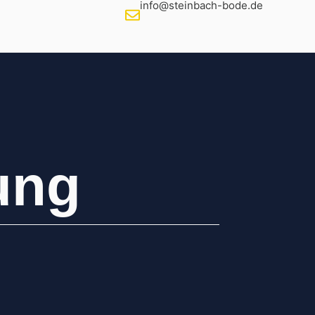
info@steinbach-bode.de
ung